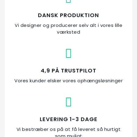
DANSK PRODUKTION
Vi designer og producerer selv alt i vores lille
værksted
Trekantsophæng
Ophængskrog
Enkelt lang -
Lang Skovleophæng
Græstrimmer
Stige og
Redskabsophæng
Rustfri/Plast
stoleophæng
ophæng -
489,00 kr.
169,00 kr.
Rustfri/Plast
Rustfri/Plast
159,00 kr.
109,00 kr.
149,00 kr.
159,00 kr.
Læg i kurv
Læg i kurv
Læg i kurv
Læg i kurv
4,9 PÅ TRUSTPILOT
Læg i kurv
Læg i kurv
Vores kunder elsker vores ophængsløsninger
LEVERING 1-3 DAGE
Vi bestræber os på at få leveret så hurtigt
som muligt