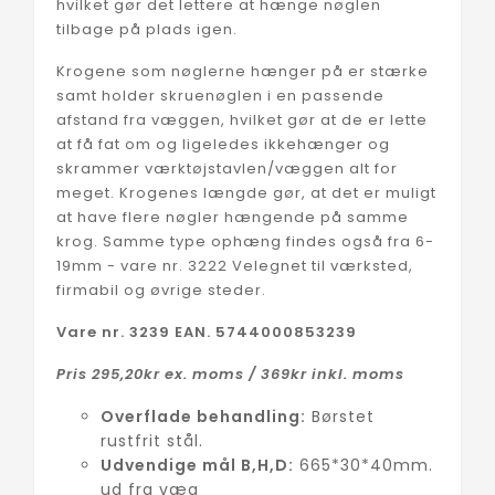
hvilket gør det lettere at hænge nøglen
tilbage på plads igen.
Krogene som nøglerne hænger på er stærke
samt holder skruenøglen i en passende
afstand fra væggen, hvilket gør at de er lette
at få fat om og ligeledes ikkehænger og
skrammer værktøjstavlen/væggen alt for
meget. Krogenes længde gør, at det er muligt
at have flere nøgler hængende på samme
krog. Samme type ophæng findes også fra 6-
19mm - vare nr. 3222 Velegnet til værksted,
firmabil og øvrige steder.
Vare nr. 3239 EAN. 5744000853239
Pris 295,20kr ex. moms / 369kr inkl. moms
Overflade behandling:
Børstet
rustfrit stål.
Udvendige mål B,H,D:
665*30*40mm.
ud fra væg