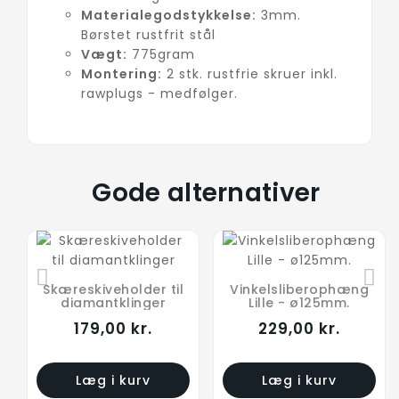
Materialegodstykkelse:
3mm.
Børstet rustfrit stål
Vægt:
775gram
Montering:
2 stk. rustfrie skruer inkl.
rawplugs - medfølger.
Gode alternativer
Skæreskiveholder til
Vinkelsliberophæng
diamantklinger
Lille - ø125mm.
179,00 kr.
229,00 kr.
Læg i kurv
Læg i kurv