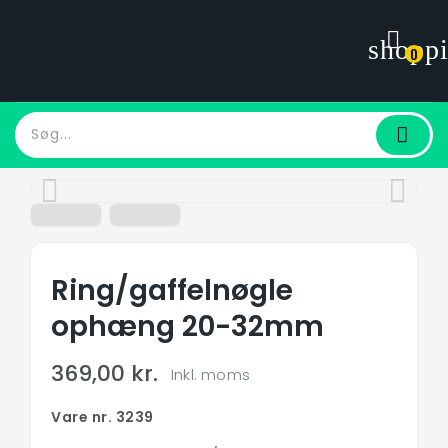
shoppi
0
Hjem
Alle Ophæng
Ring/gaffelnøgle Ophæng 20-32mm
Ring/gaffelnøgle
ophæng 20-32mm
369,00 kr.
Inkl. moms
Vare nr. 3239