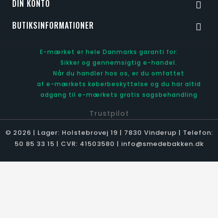
DIN KONTO

BUTIKSINFORMATIONER

E-mærket er hele Danmarks garanti for:
Sikker og gennemsigtig e-handel.
Når du handler hos os, er du omfattet
af e-mærkets køberbeskyttelse og du har altid
adgang til e-mærkets gratis sagsbehandling
Trustpilot
© 2026 | Lager: Holstebrovej 19 | 7830 Vinderup | Telefon:
50 85 33 15 | CVR: 41503580 | info@smedebakken.dk