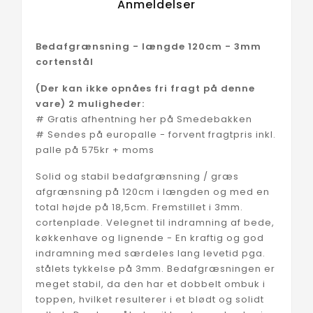
Anmeldelser
Bedafgrænsning - længde 120cm - 3mm
cortenstål
(Der kan ikke opnåes fri fragt på denne
vare) 2 muligheder:
# Gratis afhentning her på Smedebakken
# Sendes på europalle - forvent fragtpris inkl.
palle på 575kr + moms
Solid og stabil bedafgrænsning / græs
afgrænsning på 120cm i længden og med en
total højde på 18,5cm. Fremstillet i 3mm.
cortenplade. Velegnet til indramning af bede,
køkkenhave og lignende - En kraftig og god
indramning med særdeles lang levetid pga.
stålets tykkelse på 3mm. Bedafgræsningen er
meget stabil, da den har et dobbelt ombuk i
toppen, hvilket resulterer i et blødt og solidt