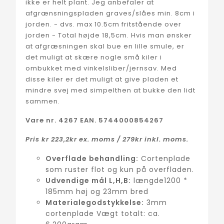
ikke er helt plant. Jeg anbefaler at
afgrænsningspladen graves/slåes min. 8cm i
jorden. - dvs. max 10.5cm fritstående over
jorden - Total højde 18,5cm. Hvis man ønsker
at afgræsningen skal bue en lille smule, er
det muligt at skære nogle små kiler i
ombukket med vinkelsliber/jernsav. Med
disse kiler er det muligt at give pladen et
mindre svej med simpelthen at bukke den lidt
sammen.
Vare nr. 4267 EAN. 5744000854267
Pris kr 223,2kr ex. moms / 279kr inkl. moms.
Overflade behandling:
Cortenplade
som ruster flot og kun på overfladen.
Udvendige mål L,H,B:
længde1200 *
185mm høj og 23mm bred
Materialegodstykkelse:
3mm
cortenplade Vægt totalt: ca.