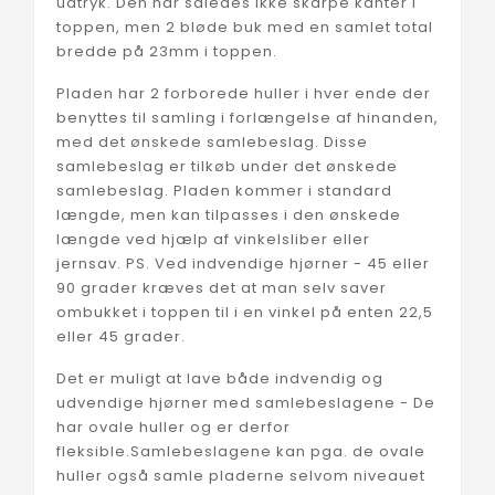
udtryk. Den har således ikke skarpe kanter i
toppen, men 2 bløde buk med en samlet total
bredde på 23mm i toppen.
Pladen har 2 forborede huller i hver ende der
benyttes til samling i forlængelse af hinanden,
med det ønskede samlebeslag. Disse
samlebeslag er tilkøb under det ønskede
samlebeslag. Pladen kommer i standard
længde, men kan tilpasses i den ønskede
længde ved hjælp af vinkelsliber eller
jernsav. PS. Ved indvendige hjørner - 45 eller
90 grader kræves det at man selv saver
ombukket i toppen til i en vinkel på enten 22,5
eller 45 grader.
Det er muligt at lave både indvendig og
udvendige hjørner med samlebeslagene - De
har ovale huller og er derfor
fleksible.Samlebeslagene kan pga. de ovale
huller også samle pladerne selvom niveauet