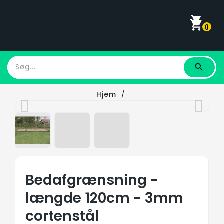
shopping_cart
0
Hjem
Bedafgrænsning - Længde 120cm - 3mm
Cortenstål
Bedafgrænsning -
længde 120cm - 3mm
cortenstål