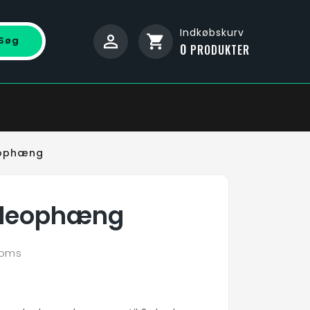
Indkøbskurv
shopping_cart
Søg
0
PRODUKTER
eophæng
vleophæng
moms