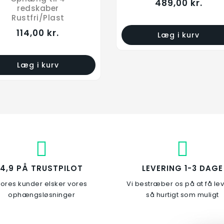
489,00 kr.
redskaber
Rustfri/Plast
114,00 kr.
Læg i kurv
Læg i kurv
4,9 PÅ TRUSTPILOT
LEVERING 1-3 DAGE
ores kunder elsker vores
Vi bestræber os på at få le
ophængsløsninger
så hurtigt som muligt
tige og stoleophæng
Ophængskrog