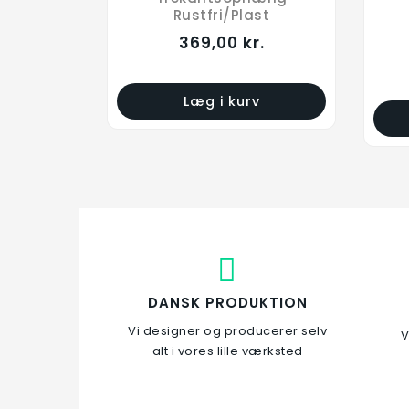
Rustfri/Plast
369,00 kr.
Læg i kurv
DANSK PRODUKTION
Vi designer og producerer selv
V
alt i vores lille værksted
Enkelt lang -
S