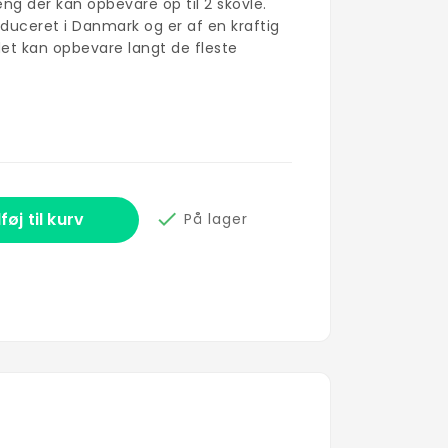
g der kan opbevare op til 2 skovle.
duceret i Danmark og er af en kraftig
 det kan opbevare langt de fleste

lføj til kurv
På lager