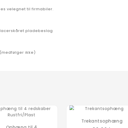
des velegnet til firmabiler.
 lacerskåret pladebeslag
r (medfølger ikke)
Trekantsophæng
Ophæng til 4