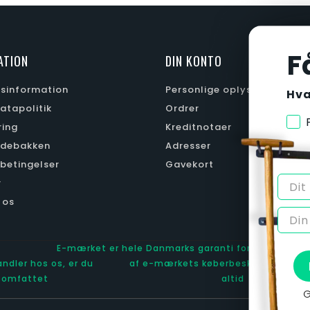
Rustfri/Plast
Rustfri/Plast
149,00 kr.
109,00 kr.
F
ATION
DIN KONTO
Læg i kurv
Læg i kurv
gsinformation
Personlige oplysninger
Hva
atapolitik
Ordrer
ring
Kreditnotaer
debakken
Adresser
betingelser
Gavekort
r
 os
E-mærket er hele Danmarks garanti for:
andler hos os, er du
af e-mærkets køberbeskyttelse og 
omfattet
altid
G