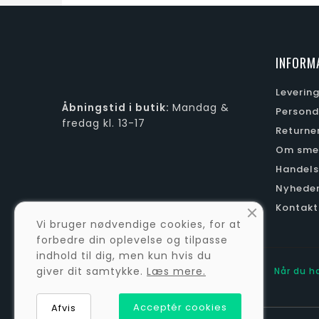
Redskabsophæng
159,00 kr.
INFORM
Læg i kurv
Leverin
Åbningstid i butik:
Mandag &
Persond
fredag kl. 13-17
Returne
Om sme
Handels
Nyhede
Kontakt
Vi bruger nødvendige cookies, for at
forbedre din oplevelse og tilpasse
indhold til dig, men kun hvis du
giver dit samtykke.
Læs mere
.
Sikker og gennemsigtig e-
Når du h
handel.
Acceptér cookies
Afvis