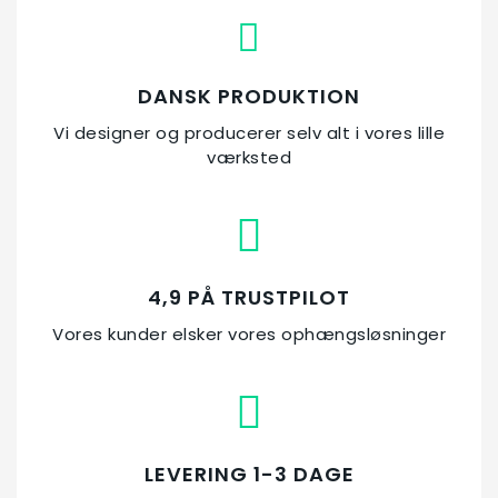
DANSK PRODUKTION
Vi designer og producerer selv alt i vores lille
værksted
Trekantsophæng
Ophængskrog
Enkelt lang -
Lang Skovleophæng
Græstrimmer
Stige og
Redskabsophæng
Rustfri/Plast
stoleophæng
ophæng -
489,00 kr.
169,00 kr.
Rustfri/Plast
Rustfri/Plast
159,00 kr.
109,00 kr.
149,00 kr.
159,00 kr.
Læg i kurv
Læg i kurv
Læg i kurv
Læg i kurv
4,9 PÅ TRUSTPILOT
Læg i kurv
Læg i kurv
Vores kunder elsker vores ophængsløsninger
LEVERING 1-3 DAGE