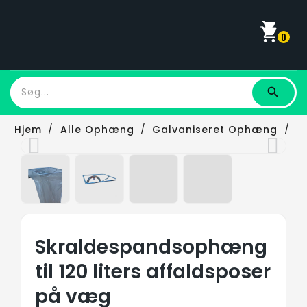
shopping_cart
0
Hjem
Alle Ophæng
Galvaniseret Ophæng
Skraldespandsophæng Til 120 Liters
Affaldsposer På Væg
Skraldespandsophæng
til 120 liters affaldsposer
på væg