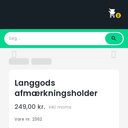
shopping_cart
0
Hjem
Ophæng Til Erhverv
Langgods Afmærkningsholder
Langgods
afmærkningsholder
249,00 kr.
Inkl. moms
Vare nr. 2362