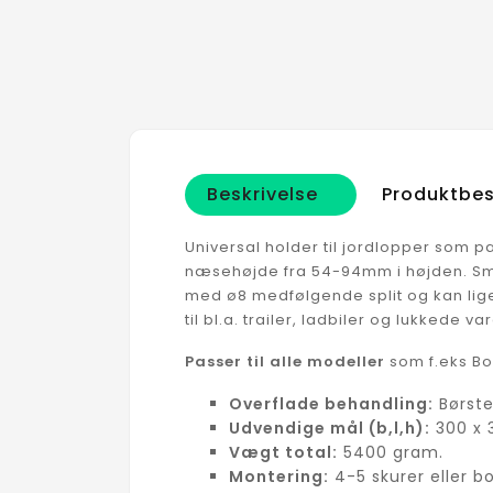
Beskrivelse
Produktbes
Universal holder til jordlopper som 
næsehøjde fra 54-94mm i højden. Sm
med ø8 medfølgende split og kan lig
til bl.a. trailer, ladbiler og lukkede va
Passer til alle modeller
som f.eks Bo
Overflade behandling:
Børstet
Udvendige mål (b,l,h):
300 x 
Vægt total:
5400 gram.
Montering:
4-5 skurer eller bo