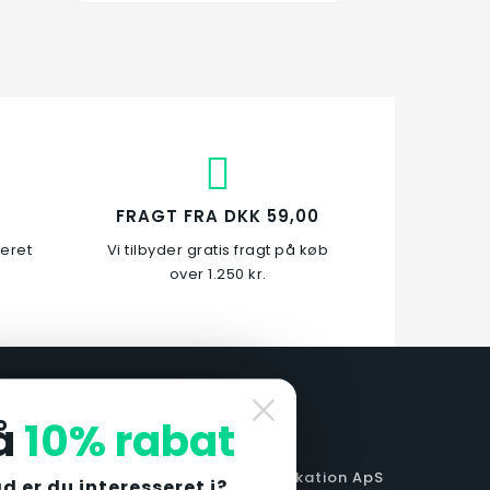
FRAGT FRA DKK 59,00
veret
Vi tilbyder gratis fragt på køb
over 1.250 kr.
Lang Skovleophæng
169,00 kr.
å
10% rabat
Læg i kurv
BUTIKSINFORMATIONER
Smedebakken Fabrikation ApS

d er du interesseret i?