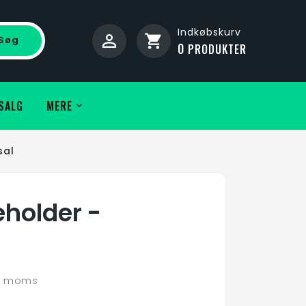
Indkøbskurv
shopping_cart
Søg
0
PRODUKTER
SALG
MERE
sal
holder -
l. moms