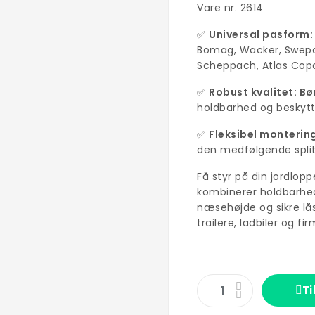
Vare nr. 2614
✅
Universal pasform
Bomag, Wacker, Swepa
Scheppach, Atlas Copc
✅
Robust kvalitet: Bør
holdbarhed og beskytte
✅
Fleksibel monterin
den medfølgende split,
Få styr på din jordlop
kombinerer holdbarhed 
næsehøjde og sikre lå
trailere, ladbiler og fir
Ti