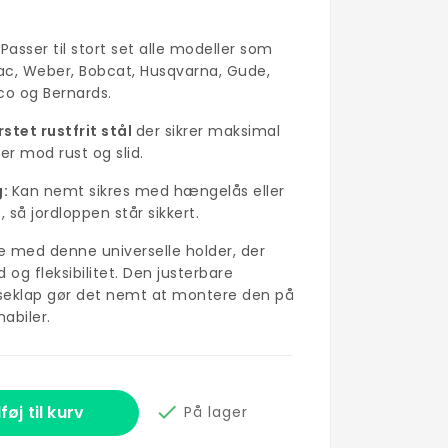
:
Passer til stort set alle modeller som
c, Weber, Bobcat, Husqvarna, Gude,
o og Bernards.
stet rustfrit stål
der sikrer maksimal
r mod rust og slid.
g:
Kan nemt sikres med hængelås eller
 så jordloppen står sikkert.
pe med denne universelle holder, der
og fleksibilitet. Den justerbare
seklap gør det nemt at montere den på
mabiler.

lføj til kurv
På lager