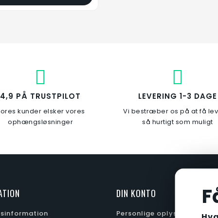
4,9 PÅ TRUSTPILOT
LEVERING 1-3 DAGE
ores kunder elsker vores
Vi bestræber os på at få le
ophængsløsninger
så hurtigt som muligt
tige og stoleophæng
Ophængskrog
Rustfri/Plast
Rustfri/Plast
149,00 kr.
109,00 kr.
F
ATION
DIN KONTO
Læg i kurv
Læg i kurv
gsinformation
Personlige oplysninger
Hva