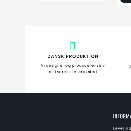
DANSK PRODUKTION
Vi designer og producerer selv
V
alt i vores lille værksted
Enkelt lang -
S
Redskabsophæng
159,00 kr.
INFORM
Læg i kurv
Leverin