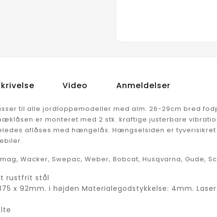
krivelse
Video
Anmeldelser
passer til alle jordloppemodeller med alm. 26-29cm bred fodp
æklåsen er monteret med 2 stk. kraftige justerbare vibra
eledes aflåses med hængelås. Hængselsiden er tyverisikret
rebiler.
mag, Wacker, Swepac, Weber, Bobcat, Husqvarna, Gude, Sc
 rustfrit stål
375 x 92mm. i højden Materialegodstykkelse: 4mm. Lasers
lte