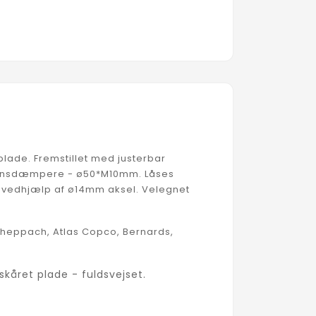
lade. Fremstillet med justerbar
tionsdæmpere - ø50*M10mm. Låses
 vedhjælp af ø14mm aksel. Velegnet
heppach, Atlas Copco, Bernards,
kåret plade - fuldsvejset.