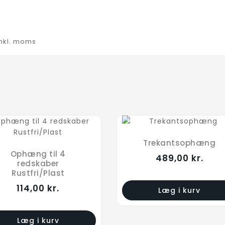
inkl. moms
Trekantsophæng
Ophæng til 4
489,00 kr.
redskaber
Rustfri/Plast
114,00 kr.
Læg i kurv
Læg i kurv