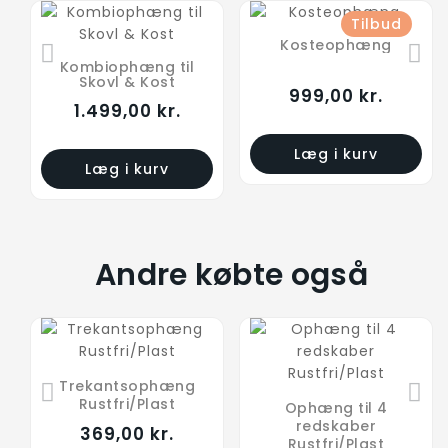
Tilbud
Kosteophæng
Kombiophæng til
1.129,00 kr.
Skovl & Kost
999,00 kr.
1.499,00 kr.
Læg i kurv
Læg i kurv
Andre købte også
Trekantsophæng
Universal holder for
Motorsavsholder
Gasflaskeholder
Redskabsbærer - 4
Universal holder til
Redskabsbærer
Rustfri/Plast
Ophæng til 4
alm. skovl og greb
drænskovl/spade
med forskellig
rør
1.199,00 kr.
849,00 kr.
rørdiameter til
og fork
redskaber
369,00 kr.
599,00 kr.
1.399,00 kr.
maskiner mm.
Rustfri/Plast