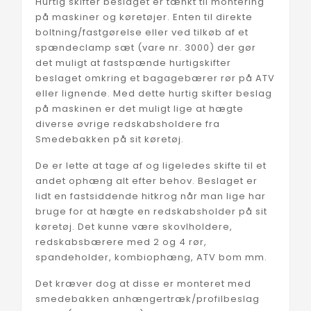
Hurtig skifter beslaget er tænkt til montering
på maskiner og køretøjer. Enten til direkte
boltning/fastgørelse eller ved tilkøb af et
spændeclamp sæt (vare nr. 3000) der gør
det muligt at fastspænde hurtigskifter
beslaget omkring et bagagebærer rør på ATV
eller lignende. Med dette hurtig skifter beslag
på maskinen er det muligt lige at hægte
diverse øvrige redskabsholdere fra
Smedebakken på sit køretøj.
De er lette at tage af og ligeledes skifte til et
andet ophæng alt efter behov. Beslaget er
lidt en fastsiddende hitkrog når man lige har
bruge for at hægte en redskabsholder på sit
køretøj. Det kunne være skovlholdere,
redskabsbærere med 2 og 4 rør,
spandeholder, kombiophæng, ATV bom mm.
Det kræver dog at disse er monteret med
smedebakken anhængertræk/profilbeslag