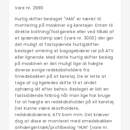
Vare nr. 2980
Hurtig skifter beslaget "HAN" er tænkt til
montering på maskiner og køretøjer. Enten til
direkte boltning/fastgørelse eller ved tilkøb af
et spændeclamp sæt (vare nr. 3000) der gør
det muligt at fastspænde hurtigskifter
beslaget omkring et bagagebærer rør på ATV
eller lignende. Med dette hurtig skifter beslag
på maskinen er det muligt lige at hægte
diverse øvrige redskabsholdere fra
Smedebakken på sit køretøj. De er lette at
tage af og ligeledes skifte til et andet
ophæng alt efter behov. Beslaget er lidt en
fastsiddende hitkrog når man lige har bruge
for at hægte en redskabsholder på sit køretøj.
Det kunne være skovlholdere,
redskabsbærere, ATV bom mm. Det kræver
dog at disse er monteret med smedebakken
anhængertræk/profilbeslag “HUN” (vare nr.