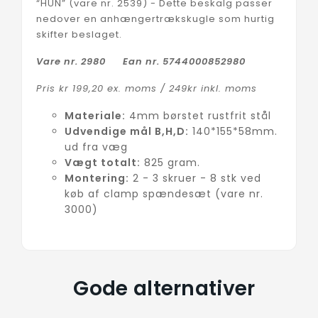
“HUN” (vare nr. 2539) - Dette beskalg passer
nedover en anhængertrækskugle som hurtig
skifter beslaget.
Vare nr. 2980 Ean nr. 5744000852980
Pris kr 199,20 ex. moms / 249kr inkl. moms
Materiale:
4mm børstet rustfrit stål
Udvendige mål B,H,D:
140*155*58mm.
ud fra væg
Vægt totalt:
825 gram.
Montering:
2 - 3 skruer - 8 stk ved
køb af clamp spændesæt (vare nr.
3000)
Gode alternativer