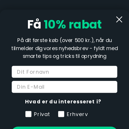
Åbningstid i butik:
Mandag & fredag kl. 13-17
Få
10%
rabat
På dit første køb (over 500 kr.), når du
INFORMATION

tilmelder dig vores nyhedsbrev - fyldt med
smarte tips og tricks til oprydning
DIN KONTO

BUTIKSINFORMATIONER

E-mærket er hele Danmarks garanti for:
Sikker og gennemsigtig e-handel.
Vi bruger nødvendige cookies, for at
Når du handler hos os, er du omfattet
Hvad er du interesseret i?
forbedre din oplevelse og tilpasse
af e-mærkets køberbeskyttelse og du har altid
indhold til dig, men kun hvis du
adgang til e-mærkets gratis sagsbehandling
Privat
Erhverv
giver dit samtykke.
Læs mere
.
Trustpilot