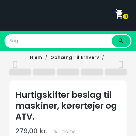
shopping_cart
0
Hjem
Ophæng Til Erhverv
Hurtigskifter Beslag Til Maskiner, Kørertøjer Og
ATV.
Hurtigskifter beslag til
maskiner, kørertøjer og
ATV.
279,00 kr.
Inkl. moms