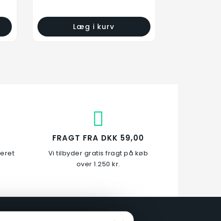
Læg i kurv
FRAGT FRA DKK 59,00
veret
Vi tilbyder gratis fragt på køb
over 1.250 kr.
Hækkeklipperophæng -
Rustfri/Plast
219,00 kr.