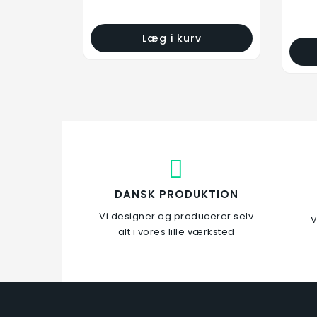
Enkelt Kort -
Redskabsophæng
149,00 kr.
Læg i kurv
Læg i kurv
DANSK PRODUKTION
Vi designer og producerer selv
V
alt i vores lille værksted
Stige og stoleophæng
Rustfri/Plast
149,00 kr.