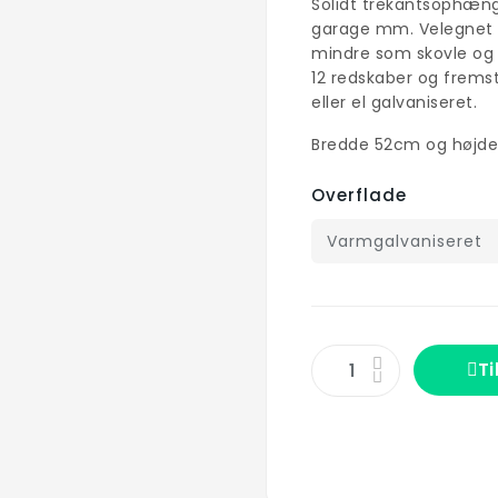
Solidt trekantsophæng 
garage mm. Velegnet t
mindre som skovle og 
12 redskaber og fremsti
eller el galvaniseret.
Bredde 52cm og højd
Overflade
Ti