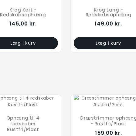
Krog Kort -
Krog Lang -
Redskabsophæng
Redskabsophæng
145,00 kr.
149,00 kr.
Læg i kurv
Læg i kurv
Ophæng til 4
Græstrimmer ophæn
redskaber
- Rustfri/Plast
Rustfri/Plast
159,00 kr.