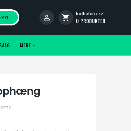
Indkøbskurv
shopping_cart
Søg
0
PRODUKTER
SALG
MERE
sophæng
 moms