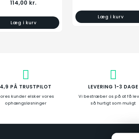
114,00 kr.
Læg i kurv
Læg i kurv
4,9 PÅ TRUSTPILOT
LEVERING 1-3 DAGE
ores kunder elsker vores
Vi bestræber os på at få le
ophængsløsninger
så hurtigt som muligt
Ophængskrog
Lang Skovleophæng
Rustfri/Plast
169,00 kr.
109,00 kr.