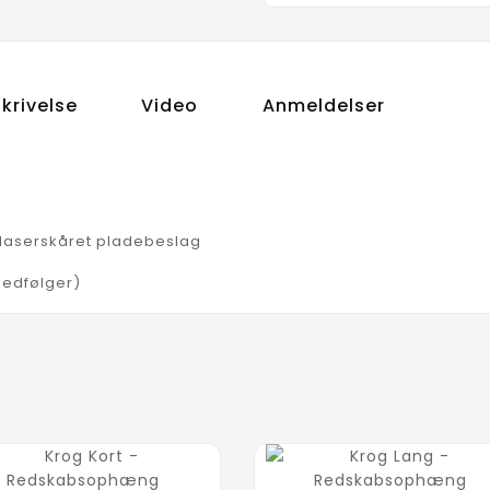
krivelse
Video
Anmeldelser
 laserskåret pladebeslag
(medfølger)