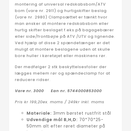
montering af universal redskabsbom/ATV
bom (vare nr. 2911) og hurtigskifter beslag
(vare nr. 2980) Clampsættet er tænkt hvor
man ønsker at montere redskabsbom eller
hurtig skifter beslaget f.eks på bagagebærer
eller side/frontbøjle på ATV /UTV og lignende.
Ved hjælp af disse 2 spændetænger er det
muligt at montere beslagene uden at skulle
bore huller i køretøjet eller maskinens rør.
Der medfølger 2 stk beskyttelsesfolier der
lægges mellem rør og spændeclamp for at
reducere ridser.
Vare nr. 3000 Ean nr. 5744000853000
Pris kr 199,20ex. moms / 249kr inkl. moms
Materiale:
3mm børstet rustfrit stål
Udvendige mål B,H,D:
70*70*25-
50mm alt efter røret diameter på