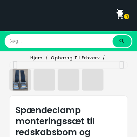
shopping_cart
0
Hjem
Ophæng Til Erhverv
Spændeclamp Monteringssæt Til Redskabsbom
Og Hurtigskifter Beslag
Spændeclamp
monteringssæt til
redskabsbom og